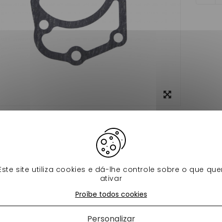
View
larger
 dados
os produtos na mesma categoria:
Este site utiliza cookies e dá-lhe controle sobre o que que
ativar
Proíbe todos cookies
Personalizar