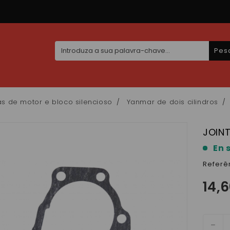
Pes
s de motor e bloco silencioso
Yanmar de dois cilindros
JOIN
En 
Referê
14,