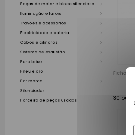
Peças de motor e bloco silencioso
Iluminação e faróis
Travões e acessórios
Electricidade e bateria
Cabos e cilindros
Sistema de exaustão
Pare brise
Pneu e aro
Ficha de
Por marca
Silenciador
30 outr
Parceiro de peças usadas