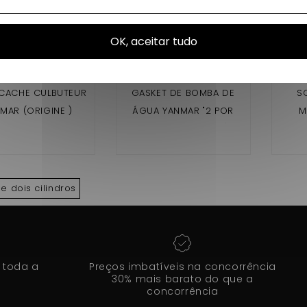
OK, aceitar tudo
 CACHE CULBUTEUR
GASKET DE BOMBA DE
S
MAR (ORIGINE )
ÁGUA YANMAR "2 POR
M
MOTOR" (ORIGINAL)
CHAT
 dois cilindros
 toda a
Preços imbatíveis na concorrência
30% mais barato do que a
concorrência