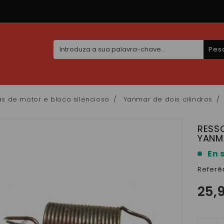
Pes
s de motor e bloco silencioso
Yanmar de dois cilindros
RESS
YANM
En 
Referê
25,