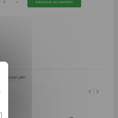
Adicionar ao carrinho
r microcar jdm
r