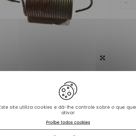
View
larger
formação
Ficha de dados
'accelaration yanmar pour voiture sans permis chatenet ligie
os produtos na mesma categoria:
Este site utiliza cookies e dá-lhe controle sobre o que que
ativar
Proíbe todos cookies