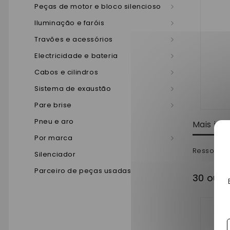
Peças de motor e bloco silencioso
Iluminação e faróis
Travões e acessórios
Electricidade e bateria
Cabos e cilindros
Sistema de exaustão
Pare brise
Pneu e aro
Mais in
Por marca
Ressort d
Silenciador
Parceiro de peças usadas
30 outr