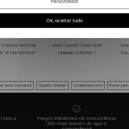
Personalizar
OK, aceitar tudo
E CULASSE MOTEUR
JOINT CACHE CULBUTEUR
GAS
R "10 PAR MOTEUR"
YANMAR (ORIGINE )
ÁGU
MO
 dois cilindros
Quarto bellier
chatenetroom
Parte jdm
 toda a
Preços imbatíveis na concorrência
30% mais barato do que a
concorrência