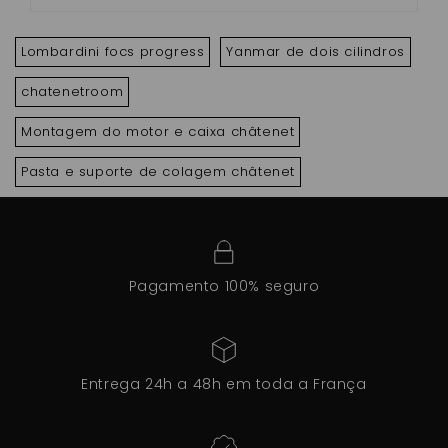
Lombardini focs progress
Yanmar de dois cilindros
chatenetroom
Montagem do motor e caixa châtenet
Pasta e suporte de colagem châtenet
Pagamento 100% seguro
Entrega 24h a 48h em toda a França