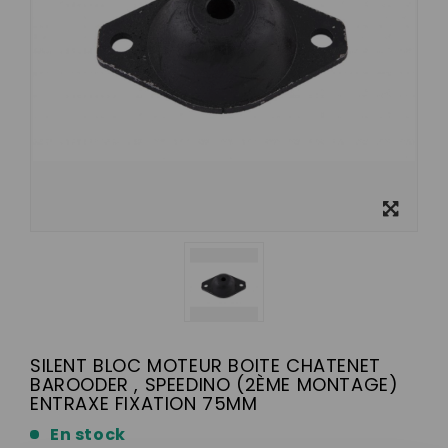
View
larger
SILENT BLOC MOTEUR BOITE CHATENET
BAROODER , SPEEDINO (2ÈME MONTAGE)
ENTRAXE FIXATION 75MM
En stock