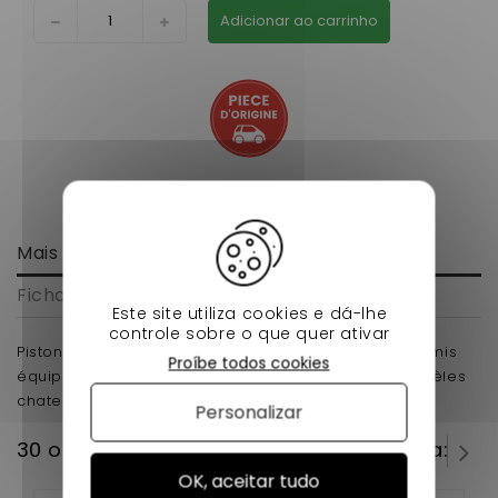
Adicionar ao carrinho
Mais informação
Ficha de dados
Este site utiliza cookies e dá-lhe
controle sobre o que quer ativar
Piston moteur yanmar 2tne68 pour voiture sans permis
Proíbe todos cookies
équipé du moteur yanmar qui s adapte sur les modèles
chatenet bellier microcar jdm voiture sans permis
Personalizar
30 outros produtos na mesma categoria:
OK, aceitar tudo