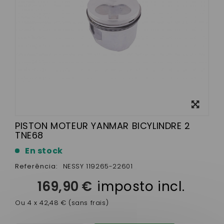
View
larger
PISTON MOTEUR YANMAR BICYLINDRE 2
TNE68
En stock
Referência:
NESSY 119265-22601
169,90 €
imposto incl.
Ou 4 x 42,48 € (sans frais)