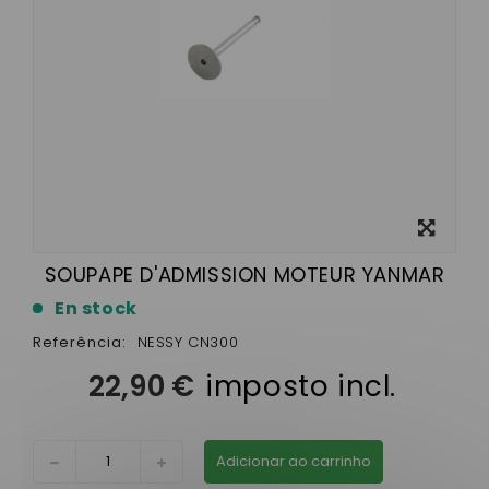
View
larger
SOUPAPE D'ADMISSION MOTEUR YANMAR
En stock
Referência:
NESSY CN300
22,90 €
imposto incl.
Adicionar ao carrinho