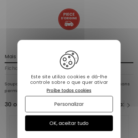
Mais informação
Ficha de dados
Este site utiliza cookies e dá-lhe
controle sobre o que quer ativar
Soupape d'admission moteur yanmar pour voiture sans
Proíbe todos cookies
permis chatenet microcar bellier jdm
30 outros produtos na mesma categoria:
Personalizar
OK, aceitar tudo