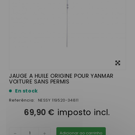
View
larger
JAUGE A HUILE ORIGINE POUR YANMAR
VOITURE SANS PERMIS
En stock
Referência:
NESSY 119520-34811
69,90 €
imposto incl.
Adicionar ao carrinho