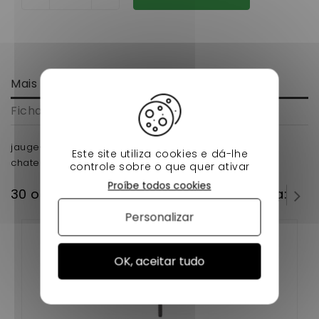
Mais informação
Ficha de dados
jauge-a-huile-origine-yanmar microcar bellier jdm
Este site utiliza cookies e dá-lhe
chatenet-voiture-sans-permis
controle sobre o que quer ativar
Proíbe todos cookies
30 outros produtos na mesma categoria:
Personalizar
OK, aceitar tudo