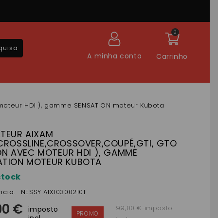
0
quisa
A minha conta
Carrinho
ec moteur HDI ), gamme SENSATION moteur Kubota
ATEUR AIXAM
,CROSSLINE,CROSSOVER,COUPÉ,GTI, GTO
ON AVEC MOTEUR HDI ), GAMME
ATION MOTEUR KUBOTA
stock
ncia:
NESSY AIX103002101
90 €
99,00 € imposto
imposto