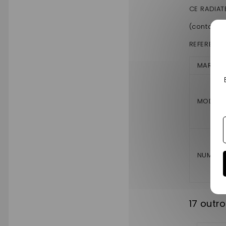
CE RADIAT
(contacter
REFERENCE 
MARQU
MODÈLE
NUMÉROS
17 outr