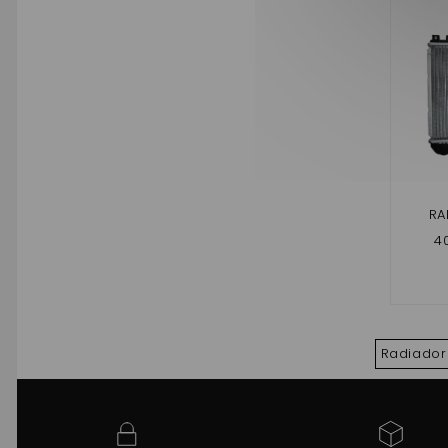
RA
4
,500
,CRO
GTO,
Radiador