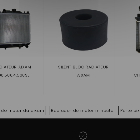
DIATEUR AIXAM
SILENT BLOC RADIATEUR
00,500.4,500SL
AIXAM
CH
.5,721,741,75,CITY
,SCOUTY
MED
SSLINE,ROADLINE
ALB
CROSSOVER ,MEGA
ROX
 do motor da aixam
Radiador do motor minauto
Parte ai
1,MEGA 2