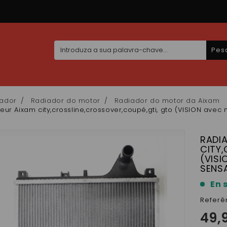
Pes
ador
Radiador do motor
Radiador do motor da Aixam
eur Aixam city,crossline,crossover,coupé,gti, gto (VISION av
RADI
CITY
(VISI
SENS
En 
Referê
49,