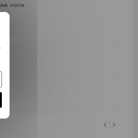
MME VISION
r