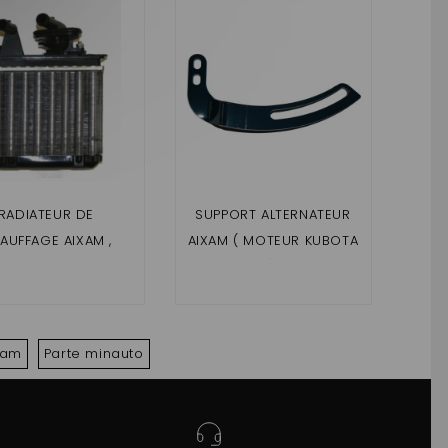
RADIATEUR DE
SUPPORT ALTERNATEUR
TH
AUFFAGE AIXAM ,
AIXAM ( MOTEUR KUBOTA
RAD
CHATENET
)
C
IA,BAROODER,JDM
CR
IZIA,ABACA,ALOES,
SE
SY ,TITANE XHEOS
xam
Parte minauto