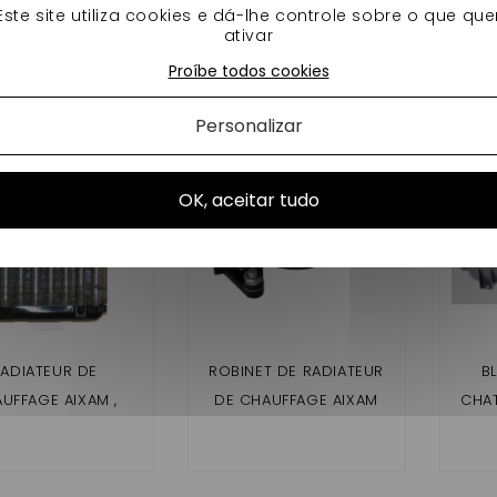
erieur de radiateur RADIATEUR AIXAM 400,500.4,500SL ,500.5,721,
Este site utiliza cookies e dá-lhe controle sobre o que que
OVER ,MEGA D'ORIGINE POUR VOITURE SANS PERMIS KUBOTA.
ativar
Proíbe todos cookies
os produtos na mesma categoria:
Personalizar
OK, aceitar tudo
ADIATEUR DE
ROBINET DE RADIATEUR
B
UFFAGE AIXAM ,
DE CHAUFFAGE AIXAM
CHAT
CHATENET
,CHATENET MEDIA
32, P
A,BAROODER,JDM
BAROODER,JDM
ZIA,ABACA,ALOES,
ALBIZIA,ABACA,ALOES,