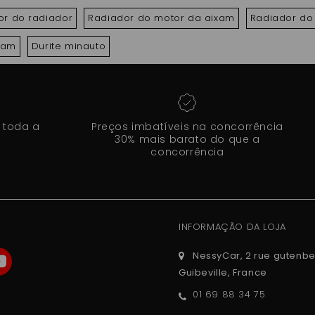
Y ,TITANE XHEOS
ROXSY ,TITANE XHEOS
r do radiador
Radiador do motor da aixam
Radiador do
ixam
Durite minauto
 toda a
Preços imbatíveis na concorrência
30% mais barato do que a
concorrência
INFORMAÇÃO DA LOJA
NessyCar, 2 rue gutenbe
Guibeville, France
01 69 88 34 75