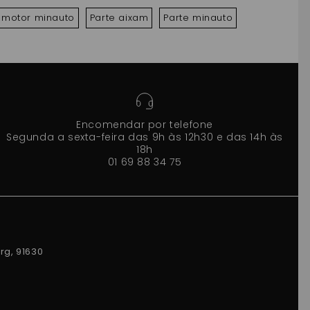
,CROSSLINE,ROADLINE
 motor minauto
Parte aixam
Parte minauto
GTO,CROSSOVER ,MEGA
Encomendar por telefone
Segunda a sexta-feira das 9h às 12h30 e das 14h às
18h
01 69 88 34 75
rg, 91630