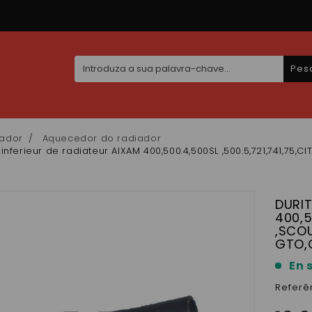
Pes
ador
Aquecedor do radiador
 inferieur de radiateur AIXAM 400,500.4,500SL ,500.5,721,741,7
DURIT
400,5
,SCOU
GTO,
En 
Referê