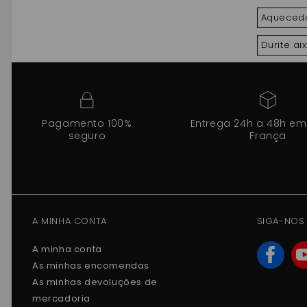
ROXS
Aquecedo
Durite a
Pagamento 100%
Entrega 24h a 48h em
seguro
França
A MINHA CONTA
SIGA-NOS
A minha conta
As minhas encomendas
As minhas devoluções de
mercadoria