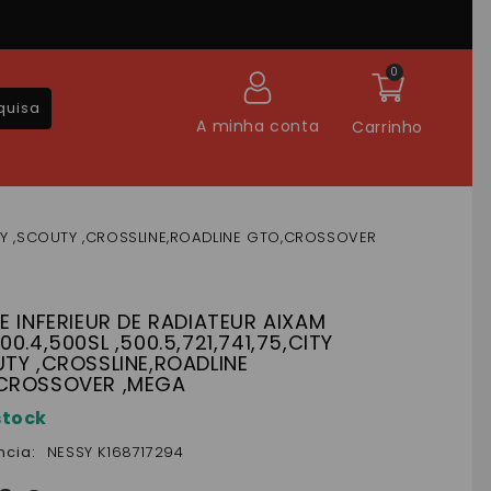
0
quisa
A minha conta
Carrinho
5,CITY ,SCOUTY ,CROSSLINE,ROADLINE GTO,CROSSOVER
E INFERIEUR DE RADIATEUR AIXAM
00.4,500SL ,500.5,721,741,75,CITY
TY ,CROSSLINE,ROADLINE
CROSSOVER ,MEGA
stock
ncia:
NESSY K168717294