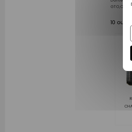
Durite inf
GTO,CROSS
10 outr
R
CHA
MEDI
ALBI