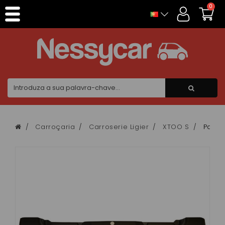
Painel de Gerenciamento de Cookies
0
Carroçaria
Carroserie Ligier
XTOO S
Pare c