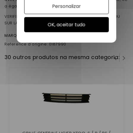
Personalizar
a également l'avantage d' être a un tarif discount!
VERIFIER BIEN AVEC VOTRE NUMERO DE SERIE CI-DESSOU
SUR LA CARTE GRISE ET LA PHOTO
OK, aceitar tudo
Ligier Dué - VJRJS42FDD
MARQUE Ligier :
Ligier XTOO S - VJRJS42FD
Reference d'origine: 0187990
30 outros produtos na mesma categoria: