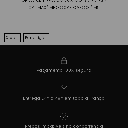
GRILLE CENTRALE LIGIER XTOO-S / R / RS /
OPTIMAX/ MICROCAR CARGO / M8
Xtoo s
Parte ligier
Pagamento 100% seguro
Entrega 24h a 48h em toda a França
Preços imbatíveis na concorrência