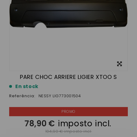
View
larger
PARE CHOC ARRIERE LIGIER XTOO S
En stock
Referência:
NESSY LIG773001504
78,90 €
imposto incl.
104,90 € imposto incl.