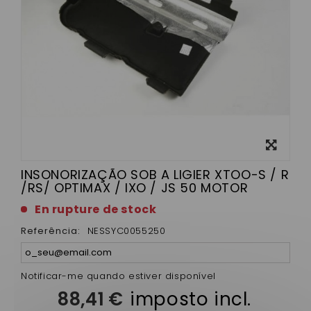
View
larger
INSONORIZAÇÃO SOB A LIGIER XTOO-S / R
/RS/ OPTIMAX / IXO / JS 50 MOTOR
En rupture de stock
Referência:
NESSYC0055250
Notificar-me quando estiver disponível
88,41 €
imposto incl.