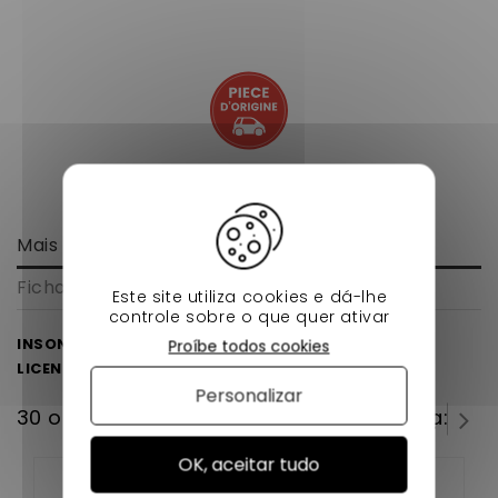
Mais informação
Ficha de dados
Este site utiliza cookies e dá-lhe
controle sobre o que quer ativar
INSONORIZAÇÃO SOB MOTOR LIGIER CARRO SEM
Proíbe todos cookies
LICENÇA
Personalizar
30 outros produtos na mesma categoria:
OK, aceitar tudo