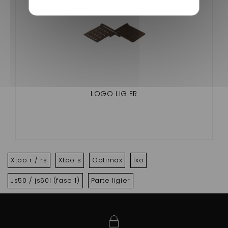
LOGO LIGIER
Xtoo r / rs
Xtoo s
Optimax
Ixo
Js50 / js50l (fase 1)
Parte ligier