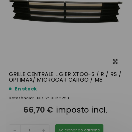
View
larger
GRILLE CENTRALE LIGIER XTOO-S / R / RS /
OPTIMAX/ MICROCAR CARGO / M8
En stock
Referência:
NESSY 0086253
66,70 €
imposto incl.
Adicionar ao carrinho