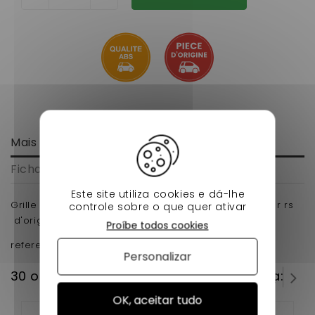
Mais informação
Ficha de dados
Este site utiliza cookies e dá-lhe
Grille centrale pour voiture sans permis Liger xtoo s. r rs
controle sobre o que quer ativar
d'origine.
Proíbe todos cookies
reference d'origine : 0086253
Personalizar
30 outros produtos na mesma categoria:
OK, aceitar tudo