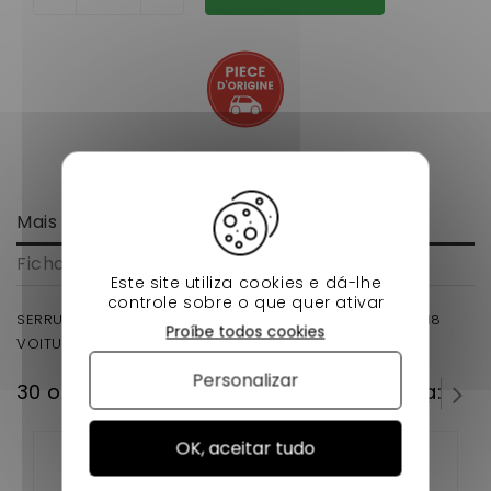
Mais informação
Ficha de dados
Este site utiliza cookies e dá-lhe
controle sobre o que quer ativar
SERRURE DE HAYON LIGIER XTOO , MAX , S , R, RS ,IXO ,M8
Proíbe todos cookies
VOITURE SANS PERMIS .
Personalizar
30 outros produtos na mesma categoria:
OK, aceitar tudo