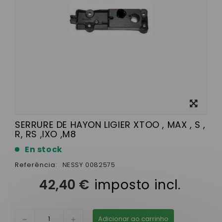
View
larger
SERRURE DE HAYON LIGIER XTOO , MAX , S ,
R, RS ,IXO ,M8
En stock
Referência:
NESSY 0082575
42,40 €
imposto incl.
Adicionar ao carrinho