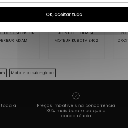
OK, aceitar tudo
E DE SUSPENSION
JOINT DE CULASSE
PO
FERIEUR AIXAM
MOTEUR KUBOTA Z402
DROIT
0.4,500.5,500SL,A72
(AIXAM 2 PLACES)
CRO
,A751,CITY,SCOUTY,C
GTO (
INE,ROADLINE,GTO,
GA
OSSOVER,MEGA
VIS
xam
Moteur essuie-glace
 toda a
Preços imbatíveis na concorrência
30% mais barato do que a
concorrência