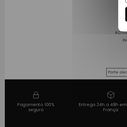
ROTUL
IN
400,50
1,A741
ROSSL
CR
Parte ai
Pagamento 100%
Entrega 24h a 48h em
seguro
França