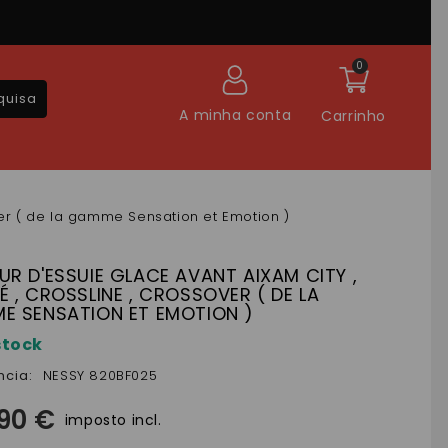
0
quisa
A minha conta
Carrinho
ver ( de la gamme Sensation et Emotion )
R D'ESSUIE GLACE AVANT AIXAM CITY ,
 , CROSSLINE , CROSSOVER ( DE LA
E SENSATION ET EMOTION )
stock
ncia:
NESSY 820BF025
,90 €
imposto incl.