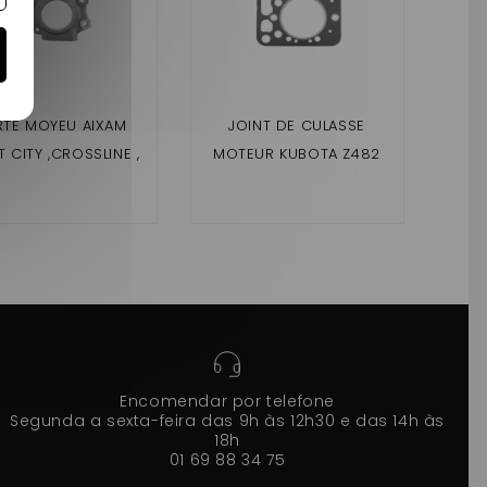
RTE MOYEU AIXAM
JOINT DE CULASSE
R
 CITY ,CROSSLINE ,
MOTEUR KUBOTA Z482
SSOVER , COUPÉ ,
(AIXAM 4 PLACES)
,M
 A PARTIR DE 2010,
J
MME IMPULSION ,
ION , SENSATION)
Encomendar por telefone
Segunda a sexta-feira das 9h às 12h30 e das 14h às
18h
01 69 88 34 75