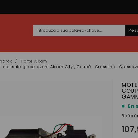
Pes
marca
Parte Aixam
 d'essuie glace avant Aixam City , Coupé , Crossline , Crosso
MOTEU
COUPÉ
GAMM
En 
Referê
107