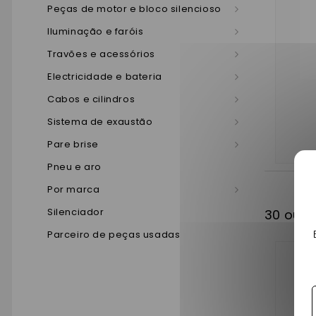
Peças de motor e bloco silencioso
Iluminação e faróis
Travões e acessórios
Electricidade e bateria
Cabos e cilindros
Sistema de exaustão
Pare brise
Pneu e aro
Por marca
Silenciador
30 outr
Parceiro de peças usadas