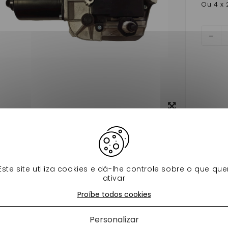
Ou 4 x 
View
larger
os produtos na mesma categoria:
Este site utiliza cookies e dá-lhe controle sobre o que que
ativar
Proíbe todos cookies
Personalizar