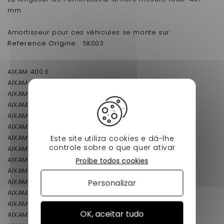
mm
Amortisseur pour ces véhicules se monte sur:
Reference Origine:
5K003
AIXAM 400 E
AIXAM 400 S
AIXAM 400 L
AIXAM 400 SL
AIXAM 400 EVOLUTION
AIXAM 500.4
AIXAM 500.5 (4 places)
Este site utiliza cookies e dá-lhe
controle sobre o que quer ativar
AIXAM A721
AIXAM A741
Proíbe todos cookies
AIXAM A751
AIXAM CITY
Personalizar
AIXAM CROSSLINE
AIXAM CROSSOVER
OK, aceitar tudo
AIXAM ROADLINE