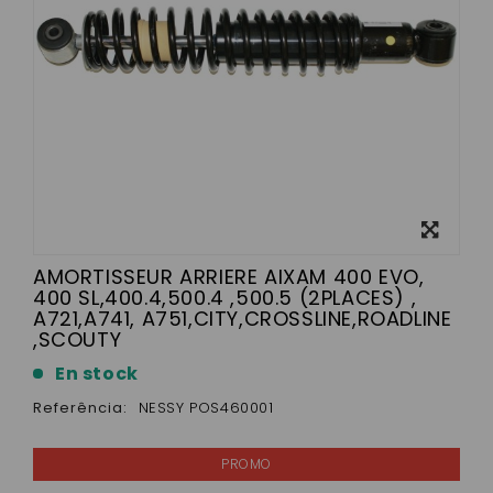
View
larger
AMORTISSEUR ARRIERE AIXAM 400 EVO,
400 SL,400.4,500.4 ,500.5 (2PLACES) ,
A721,A741, A751,CITY,CROSSLINE,ROADLINE
,SCOUTY
En stock
Referência:
NESSY POS460001