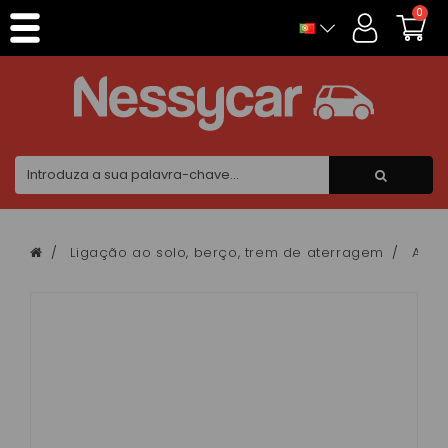
Painel de Gerenciamento de Cookies
0
Ligação ao solo, berço, trem de aterragem
Amor