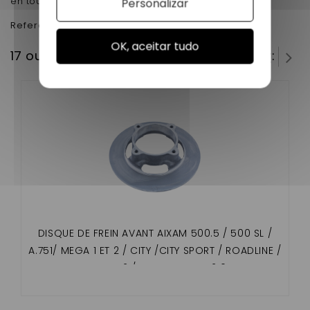
en toute securitè pour voiture sans permis.
Personalizar
Reference Origine:
6G028
OK, aceitar tudo
17 outros produtos na mesma categoria:
DISQUE DE FREIN AVANT AIXAM 500.5 / 500 SL /
A.751/ MEGA 1 ET 2 / CITY /CITY SPORT / ROADLINE /
CROSSLINE 2 / SCOUTY DIAM 210MM