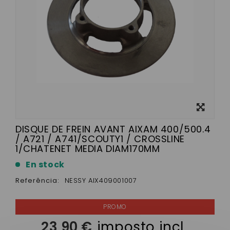
View
larger
DISQUE DE FREIN AVANT AIXAM 400/500.4
/ A721 / A741/SCOUTY1 / CROSSLINE
1/CHATENET MEDIA DIAM170MM
En stock
Referência:
NESSY AIX409001007
23,90 €
imposto incl.