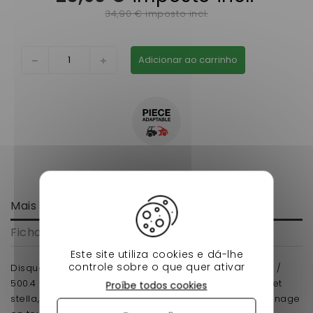
34,90 € imposto incl.
Adicionar ao carrinho
Mais informação
Ficha de dados
Este site utiliza cookies e dá-lhe
controle sobre o que quer ativar
Disque de frein avant aixam 400 sl / 400.4 / 400 EVO /
500.4 / A 721 / A 741/ SCOUTY 1 / CROSSLINE 1 /Chatenet
Proíbe todos cookies
stella,chatenet media diam 170mm pour avoir un freinage