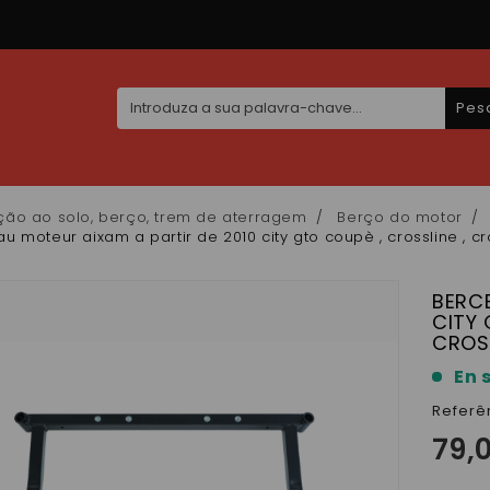
Pes
ção ao solo, berço, trem de aterragem
Berço do motor
u moteur aixam a partir de 2010 city gto coupè , crossline , 
BERCE
CITY 
CROS
En 
Referê
79,