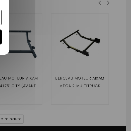
EAU MOTEUR AIXAM
BERCEAU MOTEUR AIXAM
BE
741,751,CITY (AVANT
MEGA 2 MULTITRUCK
CR
2010) , SCOUTY,
GA
SSLINE,ROADLINE
te minauto