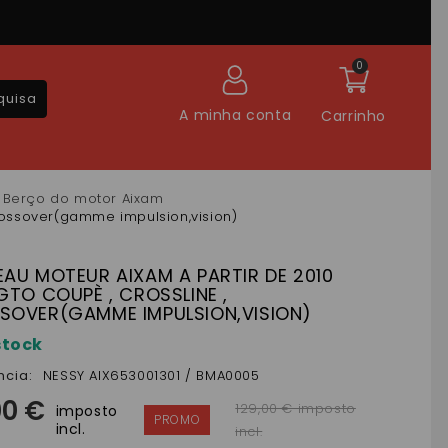
0
quisa
A minha conta
Carrinho
Berço do motor Aixam
crossover(gamme impulsion,vision)
AU MOTEUR AIXAM A PARTIR DE 2010
GTO COUPÈ , CROSSLINE ,
SOVER(GAMME IMPULSION,VISION)
stock
ncia:
NESSY AIX653001301 / BMA0005
00 €
129,00 € imposto
imposto
incl.
incl.