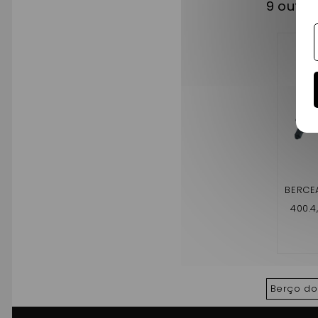
9 outro
BERCE
400.4
500
Berço do