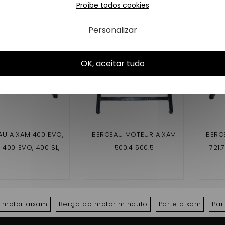
s produtos na mesma categoria:
Proíbe todos cookies
Personalizar
OK, aceitar tudo
AU AIXAM 400 EVO,
BERCEAU MOTEUR AIXAM
BERC
, 400 EVO, 400 SL,
500.4 500.5
721,
 SL, 500.4, 500.5
CRO
 motor aixam
Berço do motor minauto
Parte aixam
Par