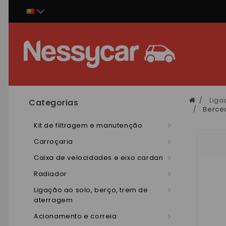
Painel de Gerenciamento de Cookies
Liga
Categorias
Bercea
Kit de filtragem e manutenção
Carroçaria
Caixa de velocidades e eixo cardan
Radiador
Ligação ao solo, berço, trem de
aterragem
Acionamento e correia