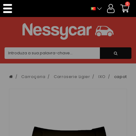
Painel de Gerenciamento de Cookies
0
Carroçaria
Carroserie Ligier
IXO
capot Ligi