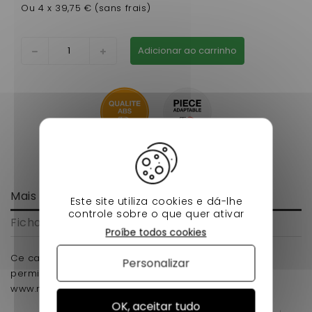
Ou 4 x 39,75 € (sans frais)
Adicionar ao carrinho
Mais informação
Este site utiliza cookies e dá-lhe
controle sobre o que quer ativar
Ficha de dados
Proíbe todos cookies
Ce capot ligier ixo se monte sur votre voiture sans
Personalizar
permis, retrouvez votre boutique en ligne sur
www.nessycar.fr
OK, aceitar tudo