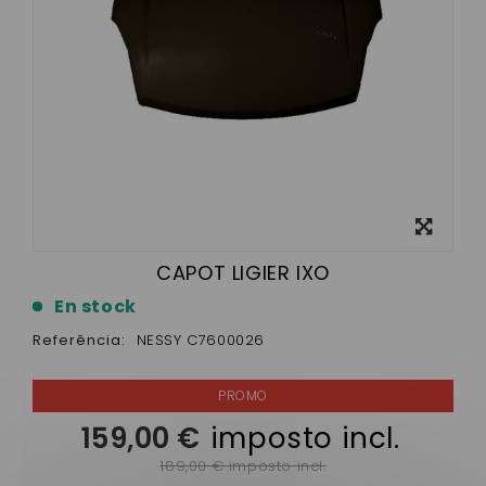
View
larger
CAPOT LIGIER IXO
En stock
Referência:
NESSY C7600026
159,00 €
imposto incl.
189,00 € imposto incl.