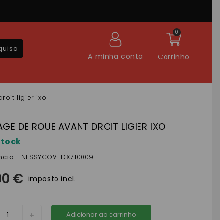
0
quisa
A minha conta
Carrinho
oit ligier ixo
GE DE ROUE AVANT DROIT LIGIER IXO
stock
ncia:
NESSYCOVEDX710009
90 €
imposto incl.
Adicionar ao carrinho