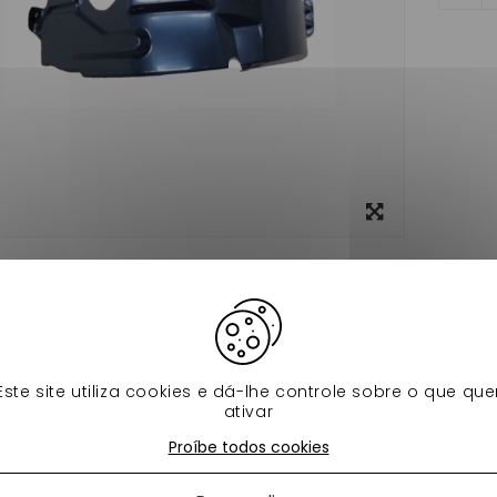
View
larger
formação
Ficha de dados
 de roue avant droit ligier ixo , vous permet de vous protéger
os produtos na mesma categoria:
Este site utiliza cookies e dá-lhe controle sobre o que que
ativar
Proíbe todos cookies