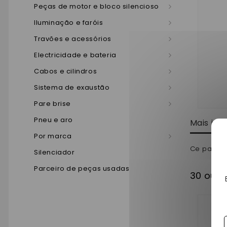
Peças de motor e bloco silencioso
Iluminação e faróis
Travões e acessórios
Electricidade e bateria
Cabos e cilindros
Sistema de exaustão
Pare brise
Pneu e aro
Mais in
Por marca
Ce passage
Silenciador
Parceiro de peças usadas
30 outr