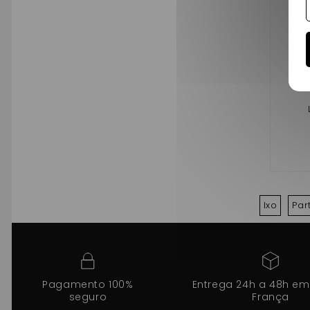
Ixo
Par
Pagamento 100%
Entrega 24h a 48h em
seguro
França