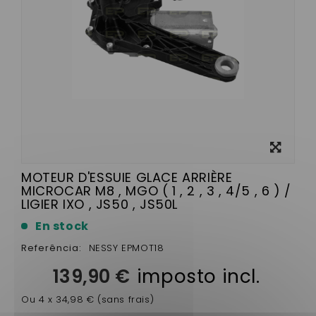
View
larger
MOTEUR D'ESSUIE GLACE ARRIÈRE
MICROCAR M8 , MGO ( 1 , 2 , 3 , 4/5 , 6 ) /
LIGIER IXO , JS50 , JS50L
En stock
Referência:
NESSY EPMOT18
139,90 €
imposto incl.
Ou 4 x 34,98 € (sans frais)