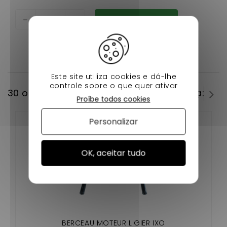
Adicionar ao carrinho
Este site utiliza cookies e dá-lhe
controle sobre o que quer ativar
30 outros produtos na mesma categoria:
Proíbe todos cookies
Personalizar
OK, aceitar tudo
BERCEAU MOTEUR LIGIER IXO