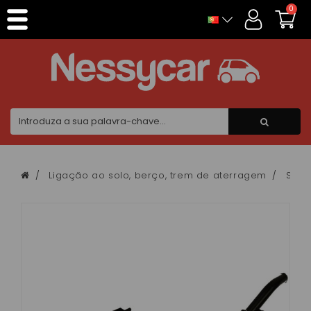
Painel de Gerenciamento de Cookies
0
Ligação ao solo, berço, trem de aterragem
Supo