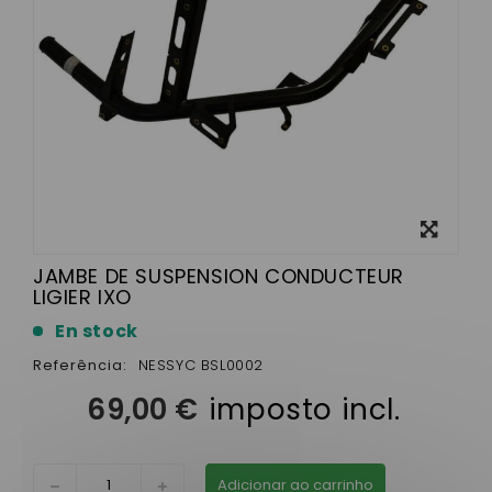
View
larger
JAMBE DE SUSPENSION CONDUCTEUR
LIGIER IXO
En stock
Referência:
NESSYC BSL0002
69,00 €
imposto incl.
Adicionar ao carrinho