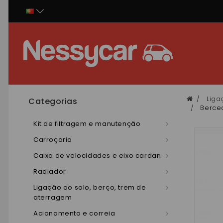
Painel de Gerenciamento de Cookies
Liga
Categorias
Bercea
Kit de filtragem e manutenção
Carroçaria
Caixa de velocidades e eixo cardan
Radiador
Ligação ao solo, berço, trem de
aterragem
Acionamento e correia