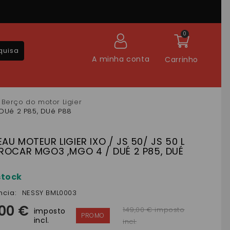
0
quisa
A minha conta
Carrinho
Berço do motor Ligier
 DUé 2 P85, DUé P88
AU MOTEUR LIGIER IXO / JS 50/ JS 50 L
ROCAR MGO3 ,MGO 4 / DUÉ 2 P85, DUÉ
stock
ncia:
NESSY BML0003
,00 €
149,00 € imposto
imposto
incl.
incl.