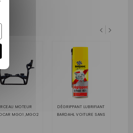
r
ERCEAU MOTEUR
DÉGRIPPANT LUBRIFIANT
B
OCAR MGO1 ,MGO2
BARDAHL VOITURE SANS
MIC
F8C / LIGIER JSRC
PERMIS
6 / 
PHAS