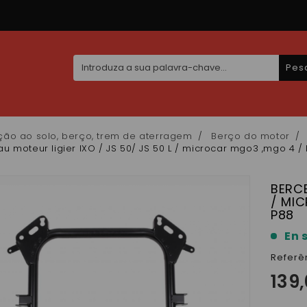
Pes
ção ao solo, berço, trem de aterragem
Berço do motor
u moteur ligier IXO / JS 50/ JS 50 L / microcar mgo3 ,mgo 4 /
BERCE
/ MIC
P88
En 
Referê
139