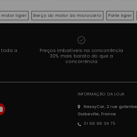
motor ligier
Berço do motor do microcarro
Parte ligier
 toda a
Preços imbatíveis na concorrência
30% mais barato do que a
concorrência
INFORMAÇÃO DA LOJA
NessyCar, 2 rue gutenbe
Guibeville, France
01 69 88 34 75