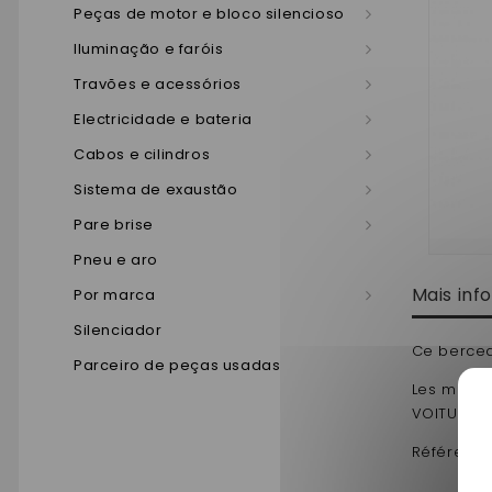
Peças de motor e bloco silencioso
Iluminação e faróis
Travões e acessórios
Electricidade e bateria
Cabos e cilindros
Sistema de exaustão
Pare brise
Pneu e aro
Mais in
Por marca
Silenciador
Ce bercea
Parceiro de peças usadas
Les matier
VOITURETT
Référence