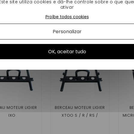
Este site utiliza cookies e dá-lhe controle sobre o que que
ON : BERCEAU VOITURETTE AVANT 2018
ativar
AVEC L'IMAGE DU PRODUIT
Proíbe todos cookies
s produtos na mesma categoria:
Personalizar
OK, aceitar tudo
AU MOTEUR LIGIER
BERCEAU MOTEUR LIGIER
B
IXO
XTOO S / R / RS /
MICR
OPTIMAX
, 