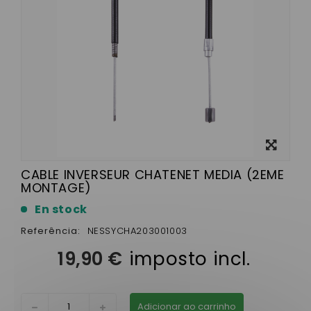
View
larger
CABLE INVERSEUR CHATENET MEDIA (2EME
MONTAGE)
En stock
Referência:
NESSYCHA203001003
19,90 €
imposto incl.
Adicionar ao carrinho