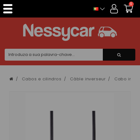
Painel de Gerenciamento de Cookies
0
Cabos e cilindros
Câble inverseur
Cabo inver