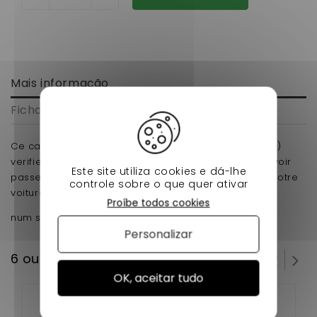
Mais informação
Ficha de dados
Ce cable inverseur chatenet media (2eme montage)
verifier bien sa longueur qui est de 127cm pour pouvoir
Este site utiliza cookies e dá-lhe
passer vos vitesse marche et marche arriere pour votre
controle sobre o que quer ativar
voiture sans permis.
Proíbe todos cookies
num serie VMSCH16...4736
Personalizar
6 outros produtos na mesma categoria:
OK, aceitar tudo