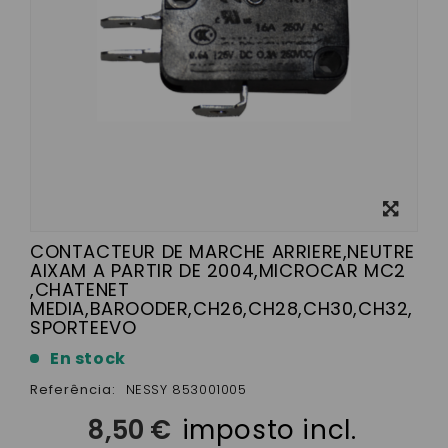
View
larger
CONTACTEUR DE MARCHE ARRIERE,NEUTRE
AIXAM A PARTIR DE 2004,MICROCAR MC2
,CHATENET
MEDIA,BAROODER,CH26,CH28,CH30,CH32,
SPORTEEVO
En stock
Referência:
NESSY 853001005
8,50 €
imposto incl.