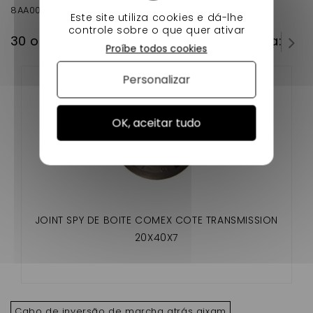
8AA002
Este site utiliza cookies e dá-lhe
controle sobre o que quer ativar
30 outros produtos na mesma categoria:
Proíbe todos cookies
Personalizar
OK, aceitar tudo
JOINT SPY DE BOITE COMEX COTE TRANSMISSION
20X40X7
Cabo de inversão de marcha atrás aixam