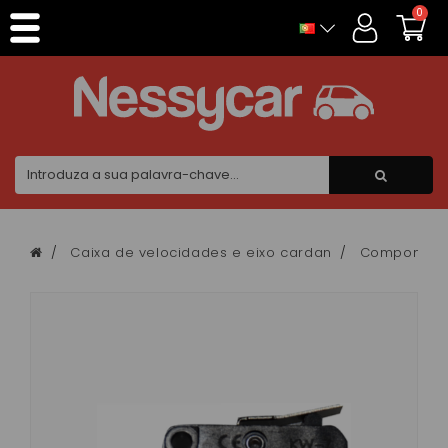
Painel de Gerenciamento de Cookies
0
Caixa de velocidades e eixo cardan
Componente