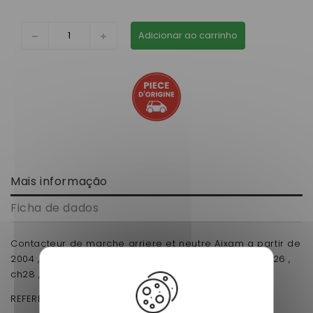
Adicionar ao carrinho
Mais informação
Ficha de dados
Contacteur de marche arriere et neutre Aixam a partir de
2004 , Microcar Mc2 ,Chatenet media , barooder , ch26 ,
ch28 , ch30 , ch32 , ch33 , sporteevo.
REFERENCE D'ORIGINE :