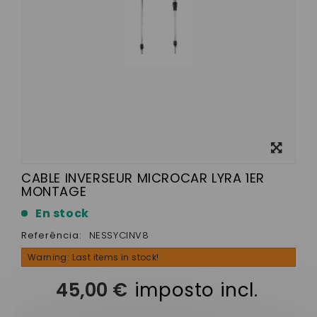
View
larger
CABLE INVERSEUR MICROCAR LYRA 1ER
MONTAGE
En stock
Referência:
NESSYCINV8
Warning: Last items in stock!
45,00 €
imposto incl.