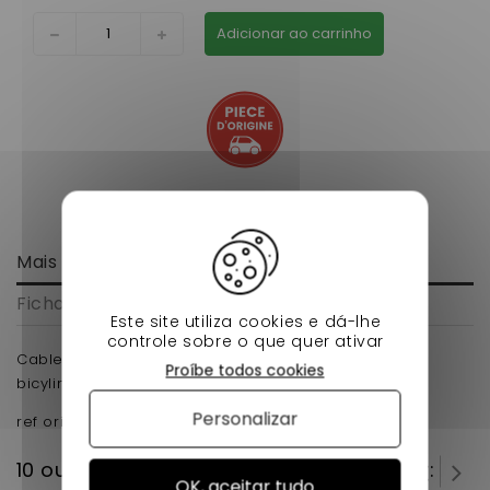
Adicionar ao carrinho
Mais informação
Ficha de dados
Este site utiliza cookies e dá-lhe
controle sobre o que quer ativar
Cable inverseur voiture sans permis microcar lyra
Proíbe todos cookies
bicylindre lombardini focs 1er montage.
Personalizar
ref origine RO160622
10 outros produtos na mesma categoria:
OK, aceitar tudo