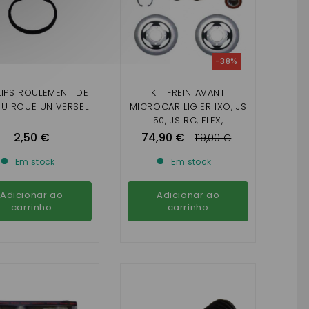
-38%
LIPS ROULEMENT DE
KIT FREIN AVANT
U ROUE UNIVERSEL
MICROCAR LIGIER IXO, JS
50, JS RC, FLEX,
MICROCAR
2,50 €
74,90 €
119,00 €
MGO1/2/3/4/5/6,
M8,F8C, DUÉ 2/3/4/5/6
Em stock
Em stock
Adicionar ao
Adicionar ao
carrinho
carrinho