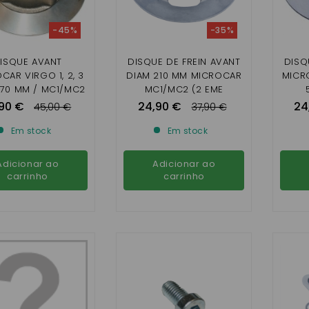
-45%
-35%
ISQUE AVANT
DISQUE DE FREIN AVANT
DISQ
CAR VIRGO 1, 2, 3
DIAM 210 MM MICROCAR
MICRO
170 MM / MC1/MC2
MC1/MC2 (2 EME
TAGE), JDM TITANE
MONTAGE) ET JDM
90 €
24,90 €
24
45,00 €
37,90 €
ABACA/ALBIZIA/ALOES
M
M8,F
Em stock
Em stock
Adicionar ao
Adicionar ao
carrinho
carrinho