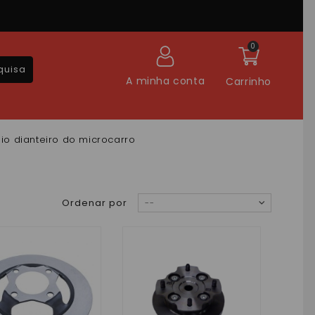
0
quisa
A minha conta
Carrinho
eio dianteiro do microcarro
Ordenar por
--