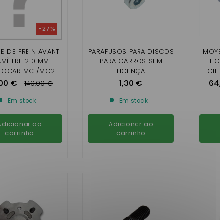
-27%
E DE FREIN AVANT
PARAFUSOS PARA DISCOS
MOYE
AMÈTRE 210 MM
PARA CARROS SEM
LI
ROCAR MC1/MC2
LICENÇA
LIGIE
E MONTAGE), JDM
OP
,00 €
1,30 €
64
149,00 €
BACA/ALBIZIA
Em stock
Em stock
Adicionar ao
Adicionar ao
carrinho
carrinho