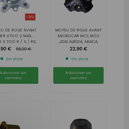
-3%
U DE ROUE AVANT
MOYEU DE ROUE AVANT
GIER XTOO 2 MAX,
MICROCAR MC1, MC2
R X TOO R / S / RS,
,JDM ALBIZIA, ABACA,
TIMAX, MICROCAR
ALOES 1ER MONTAGE
,90 €
22,90 €
66,90 €
CARGO
(SANS CENTRAGE )
Em stock
Em stock
Adicionar ao
Adicionar ao
carrinho
carrinho