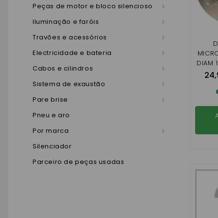
Peças de motor e bloco silencioso
Iluminação e faróis
Travões e acessórios
D
Electricidade e bateria
MICRO
DIAM 
Cabos e cilindros
(1 MON
24,
Sistema de exaustão
Pare brise
Pneu e aro
Por marca
Silenciador
Parceiro de peças usadas