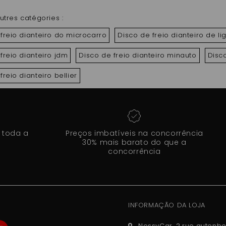
utres catégories :
freio dianteiro do microcarro
Disco de freio dianteiro de lig
freio dianteiro jdm
Disco de freio dianteiro minauto
Disco
freio dianteiro bellier
 toda a
Preços imbatíveis na concorrência
30% mais barato do que a
concorrência
INFORMAÇÃO DA LOJA
NessyCar, 2 rue gutenbe