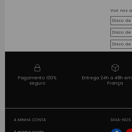
Voir nos a
Disco de 
Disco de 
Disco de 
Pagamento 100%
Entrega 24h a 48h em
seguro
França
A MINHA CONTA
SIGA-NOS
A minha conta