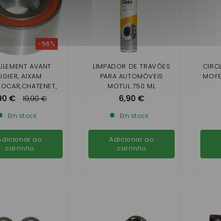
-56%
ULEMENT AVANT
LIMPADOR DE TRAVÕES
CIRC
LIGIER, AIXAM
PARA AUTOMÓVEIS
MOYE
ROCAR,CHATENET,
MOTUL 750 ML
M 30 X 60 X 37
90 €
6,90 €
19,90 €
Em stock
Em stock
Adicionar ao
Adicionar ao
carrinho
carrinho