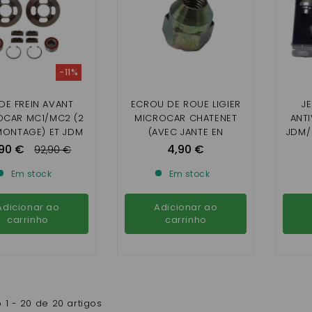
-11%
 DE FREIN AVANT
ECROU DE ROUE LIGIER
J
OCAR MC1/MC2 (2
MICROCAR CHATENET
ANTI
MONTAGE) ET JDM
(AVEC JANTE EN
JDM/
A/ALBIZIA/ALOES
ALUMINIUM)
90 €
4,90 €
92,90 €
AMETRE 210 MM)
Em stock
Em stock
Adicionar ao
Adicionar ao
carrinho
carrinho
1 - 20 de 20 artigos