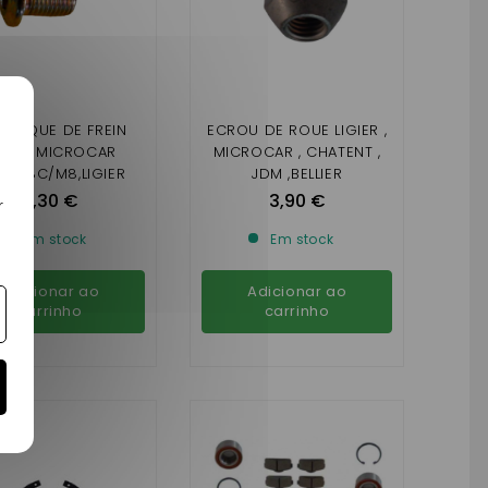
 DISQUE DE FREIN
ECROU DE ROUE LIGIER ,
VANT MICROCAR
MICROCAR , CHATENT ,
O/F8C/M8,LIGIER
JDM ,BELLIER
IXO,JS50/DUE
0,30 €
3,90 €
r
Em stock
Em stock
Adicionar ao
Adicionar ao
carrinho
carrinho