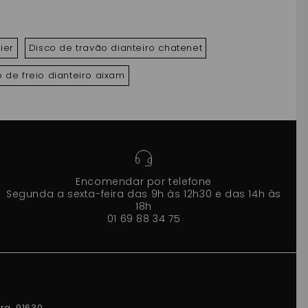
ier
Disco de travão dianteiro chatenet
 de freio dianteiro aixam
Encomendar por telefone
Segunda a sexta-feira das 9h às 12h30 e das 14h às
18h
01 69 88 34 75
rg, 91630