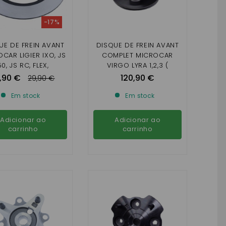
-17%
UE DE FREIN AVANT
DISQUE DE FREIN AVANT
CAR LIGIER IXO, JS
COMPLET MICROCAR
50, JS RC, FLEX,
VIRGO LYRA 1,2,3 (
MICROCAR
DIAMETRE 170 MM)
,90 €
120,90 €
29,90 €
GO1/2/3/4/5/6,
8C, DUÉ 2/3/4/5/6
Em stock
Em stock
Adicionar ao
Adicionar ao
carrinho
carrinho