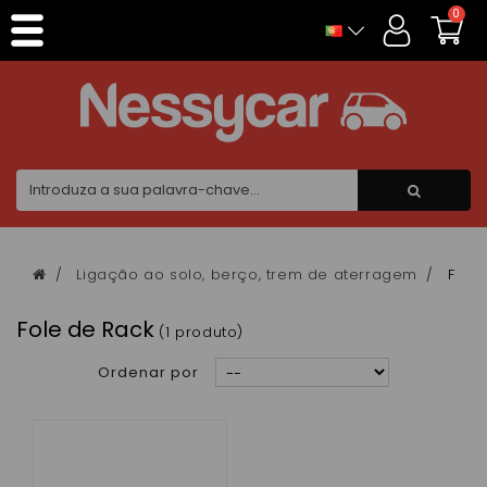
Painel de Gerenciamento de Cookies
0
Ligação ao solo, berço, trem de aterragem
Fole
Fole de Rack
(1 produto)
Ordenar por