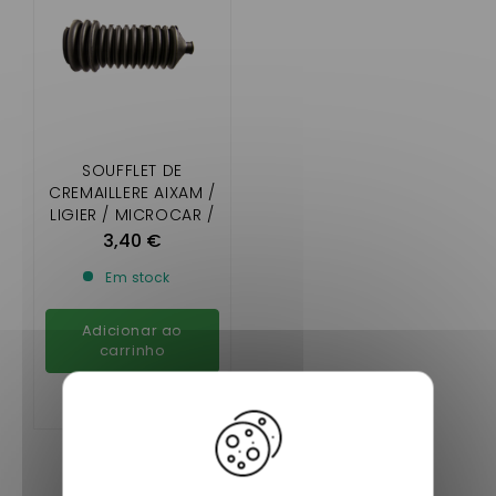
SOUFFLET DE
CREMAILLERE AIXAM /
LIGIER / MICROCAR /
JDM / CHATENET /
3,40 €
BELLIER
Em stock
Adicionar ao
carrinho