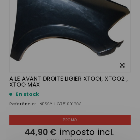
View
larger
AILE AVANT DROITE LIGIER XTOO1, XTOO2 ,
XTOO MAX
En stock
Referência:
NESSY LIG751001203
44,90 €
imposto incl.