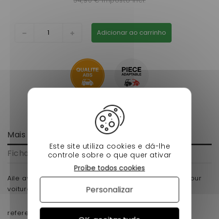
54,90 € imposto incl.
Adicionar ao carrinho
Mais informação
Este site utiliza cookies e dá-lhe
Ficha de dados
controle sobre o que quer ativar
Proíbe todos cookies
Aile avant passager ligier xtoo1 xtoo2 et xtoo max pour
Personalizar
voiture sans permis en ABS pret a peindre .
reference d'origine : 0187753