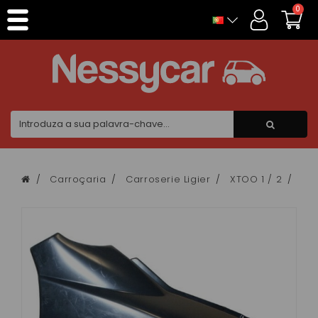
Painel de Gerenciamento de Cookies
0
Carroçaria
Carroserie Ligier
XTOO 1 / 2
Ail