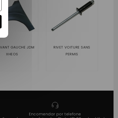
 AVANT GAUCHE JDM
RIVET VOITURE SANS
A
XHEOS
PERMIS
Encomendar por telefone