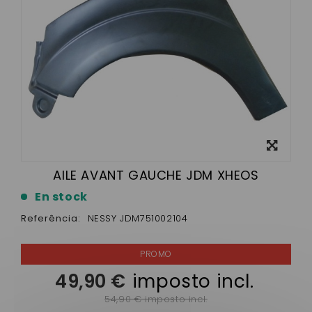
View
larger
AILE AVANT GAUCHE JDM XHEOS
En stock
Referência:
NESSY JDM751002104
49,90 €
imposto incl.
54,90 € imposto incl.