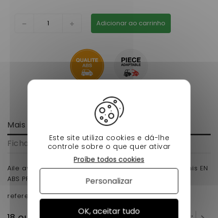
Adicionar ao carrinho
Mais informação
Este site utiliza cookies e dá-lhe
Ficha de dados
controle sobre o que quer ativar
Proíbe todos cookies
Aile avant gauche jdm xheos pour voiture sans permis EN
ABS PRET A PEINDRE .
Personalizar
reference d'origine 1141008
OK, aceitar tudo
18 outros produtos na mesma categoria: