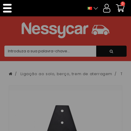
Painel de Gerenciamento de Cookies
0
Ligação ao solo, berço, trem de aterragem
Triâ