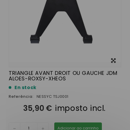
View
larger
TRIANGLE AVANT DROIT OU GAUCHE JDM
ALOES-ROXSY-XHEOS
En stock
Referência:
NESSYC TSJ0001
35,90 €
imposto incl.
Adicionar ao carrinho