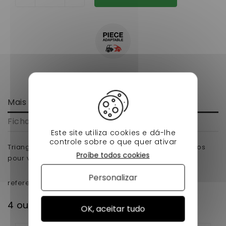
Mais informação
Ficha de dados
Este site utiliza cookies e dá-lhe
controle sobre o que quer ativar
Triangle avant droit ou gauche jdm aloes-roxsy-xheos
Proíbe todos cookies
pour voiture sans permis.
Personalizar
reference d' origine : 201012
4 outros produtos na mesma categoria:
OK, aceitar tudo