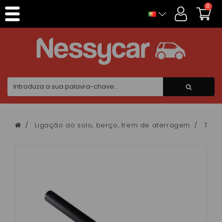
Painel de Gerenciamento de Cookies
0
Ligação ao solo, berço, trem de aterragem
Tira