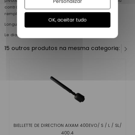
pivote de droite a gauche sa entraînera la perte du
Personalizar
contrôle de votre véhicule. Il est essentiel de les
remplacer
OK, aceitar tudo
Longueur est de 278 mm
Le diametre du filetage 14 mm
15 outros produtos na mesma categoria:
BIELLETTE DE DIRECTION AIXAM 400EVO/ S / L / SL/
400.4