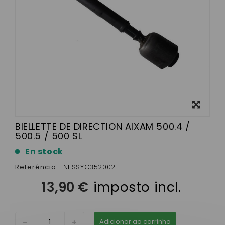
View
larger
BIELLETTE DE DIRECTION AIXAM 500.4 /
500.5 / 500 SL
En stock
Referência:
NESSYC352002
13,90 €
imposto incl.
Adicionar ao carrinho