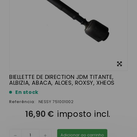
View
larger
BIELLETTE DE DIRECTION JDM TITANTE,
ALBIZIA, ABACA, ALOES, ROXSY, XHEOS
En stock
Referência:
NESSY 751001002
16,90 €
imposto incl.
Adicionar ao carrinho