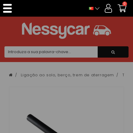
Painel de Gerenciamento de Cookies
0
Ligação ao solo, berço, trem de aterragem
Tira