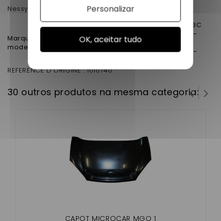
Personalizar
Nessycar
Microcar MGO DCI - VH861BC
Microcar MGO Lombardini -
Marque Microcar vsp
OK, aceitar tudo
VH861BL
modele :
Microcar MGO SXI Yanmar -
VH861BY
REFERENCE D'ORIGINE : 1010740
30 outros produtos na mesma categoria:
CAPOT MICROCAR MGO 1