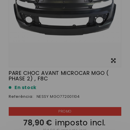
View
larger
PARE CHOC AVANT MICROCAR MGO (
PHASE 2) , F8C
En stock
Referência:
NESSY MGO772001104
78,90 €
imposto incl.