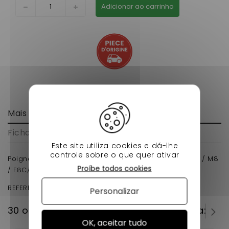
Adicionar ao carrinho
Mais informação
Ficha de dados
Este site utiliza cookies e dá-lhe
controle sobre o que quer ativar
Poignée de porte exterieur gauche MICROCAR MGO / M8
Proíbe todos cookies
/ F8C/ JS RC/LIGIER FLEX
REFERENCE D'ORIGINE : 1006525
Personalizar
30 outros produtos na mesma categoria:
OK, aceitar tudo