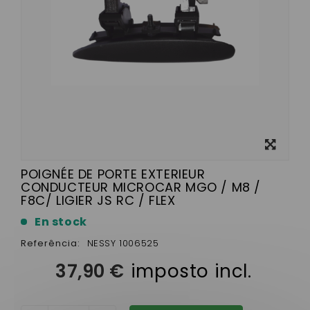
View
larger
POIGNÉE DE PORTE EXTERIEUR
CONDUCTEUR MICROCAR MGO / M8 /
F8C/ LIGIER JS RC / FLEX
En stock
Referência:
NESSY 1006525
37,90 €
imposto incl.