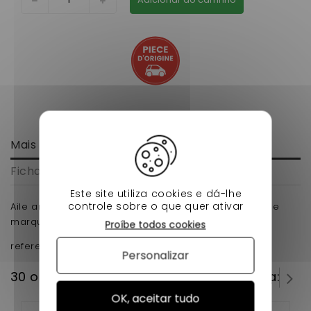
Mais informação
Ficha de dados
Este site utiliza cookies e dá-lhe
controle sobre o que quer ativar
Aile arriere CONDUCTEUR pour voiture sans permis de
marque Microcar MC1 d'origine en ABS .
Proíbe todos cookies
reference d'origine : 1002691
Personalizar
30 outros produtos na mesma categoria:
OK, aceitar tudo