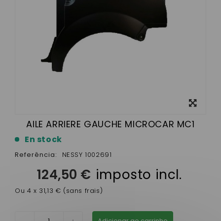
View
larger
AILE ARRIERE GAUCHE MICROCAR MC1
En stock
Referência:
NESSY 1002691
124,50 €
imposto incl.
Ou 4 x 31,13 € (sans frais)
Adicionar ao carrinho