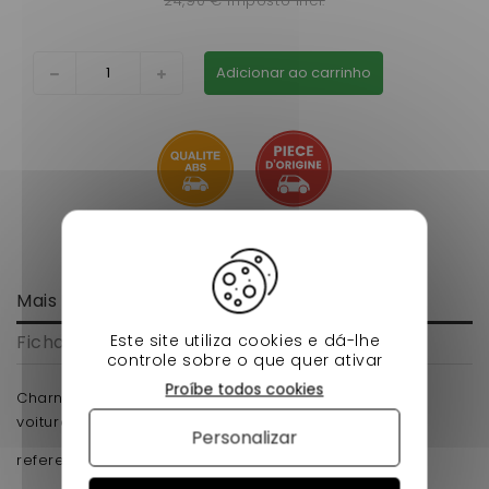
24,90 € imposto incl.
Adicionar ao carrinho
Mais informação
Este site utiliza cookies e dá-lhe
Ficha de dados
controle sobre o que quer ativar
Proíbe todos cookies
Charniere de capot gauche microcar mc1,mc2 pour
voiture sans permis .
Personalizar
reference d'origine : 1002732