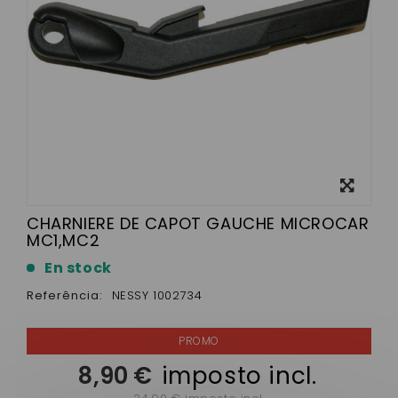
View
larger
CHARNIERE DE CAPOT GAUCHE MICROCAR
MC1,MC2
En stock
Referência:
NESSY 1002734
8,90 €
imposto incl.