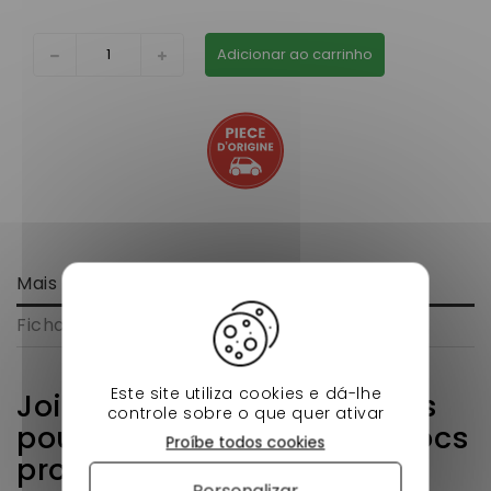
Adicionar ao carrinho
Mais informação
Ficha de dados
Este site utiliza cookies e dá-lhe
Joint Spi rampe culbuteurs
controle sobre o que quer ativar
pour moteur Lombardini focs
Proíbe todos cookies
progress LDW502
Personalizar