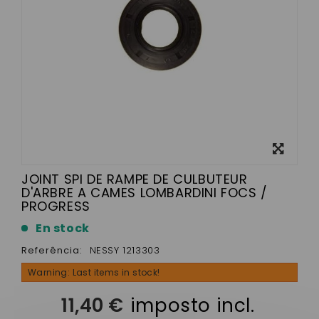
View
larger
JOINT SPI DE RAMPE DE CULBUTEUR
D'ARBRE A CAMES LOMBARDINI FOCS /
PROGRESS
En stock
Referência:
NESSY 1213303
Warning: Last items in stock!
11,40 €
imposto incl.