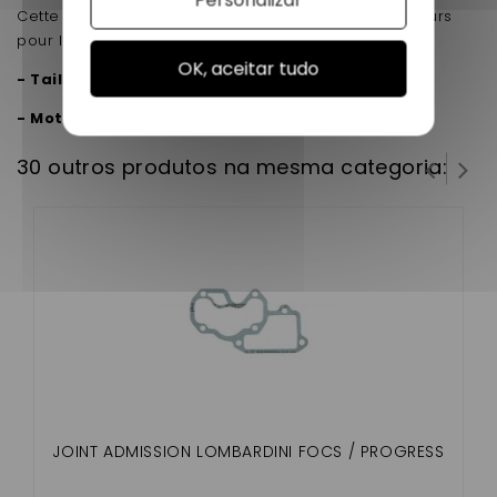
Cette pièce d'origine est un joint spi rampe culbuteurs
pour le moteur Lombardini Focs progress LDW502
OK, aceitar tudo
- Taille 35 X 52 X 9
- Moteurs LOMBARDINI FOCS/PROGRESS
30 outros produtos na mesma categoria:
JOINT ADMISSION LOMBARDINI FOCS / PROGRESS