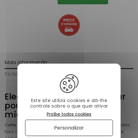
Mais informação
Ficha de dados
Electrovanne d'arrêt moteur
Este site utiliza cookies e dá-lhe
pour lombardini focs ligier
controle sobre o que quer ativar
microcar chatenet
Proíbe todos cookies
Cette électrovanne sur pompe à gasoil pour Lombardini
Personalizar
focs LDW502 avec un diamètre de 10 mm. Avant toute