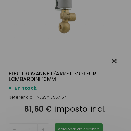
View
larger
ELECTROVANNE D'ARRET MOTEUR
LOMBARDINI 10MM
En stock
Referência:
NESSY 3587157
81,60 €
imposto incl.
Adicionar ao carrinho