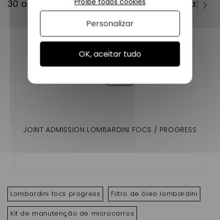
Proíbe todos cookies
30 outros produtos na mesma categoria:
Personalizar
OK, aceitar tudo
JOINT ADMISSION LOMBARDINI FOCS / PROGRESS
Lombardini focs progress
Filtro de óleo lombardini
Kit de manutenção de microcarros