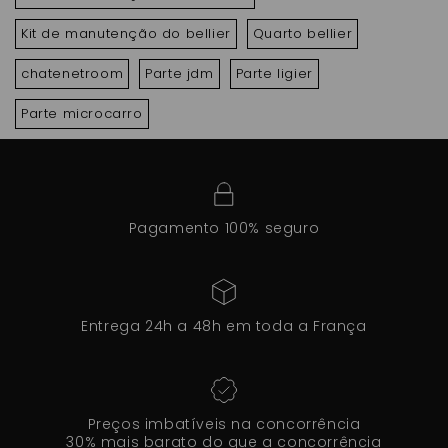
Kit de manutenção do bellier
Quarto bellier
chatenetroom
Parte jdm
Parte ligier
Parte microcarro
Pagamento 100% seguro
Entrega 24h a 48h em toda a França
Preços imbatíveis na concorrência
30% mais barato do que a concorrência