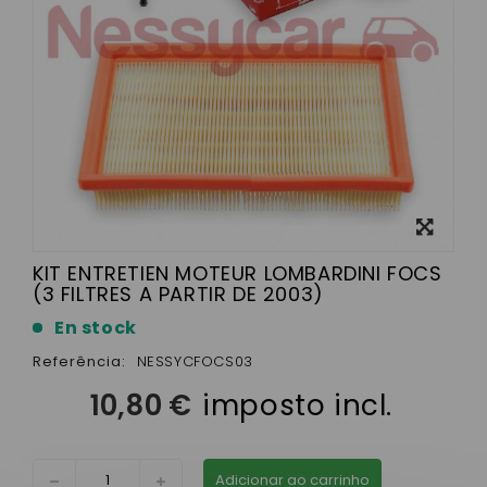
View
larger
KIT ENTRETIEN MOTEUR LOMBARDINI FOCS
(3 FILTRES A PARTIR DE 2003)
En stock
Referência:
NESSYCFOCS03
10,80 €
imposto incl.
Adicionar ao carrinho