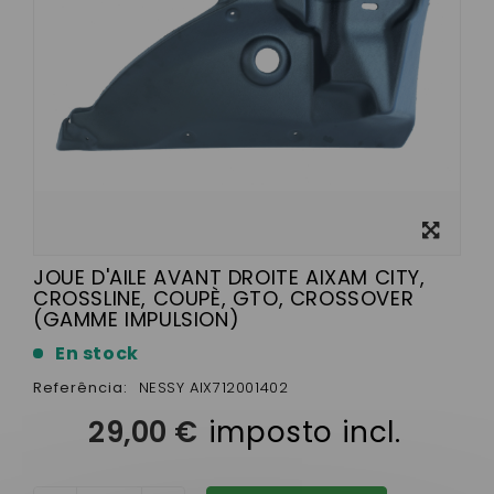
View
larger
JOUE D'AILE AVANT DROITE AIXAM CITY,
CROSSLINE, COUPÈ, GTO, CROSSOVER
(GAMME IMPULSION)
En stock
Referência:
NESSY AIX712001402
29,00 €
imposto incl.