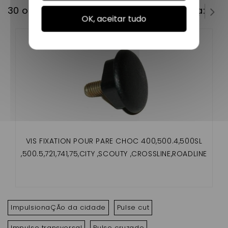
30 outros produtos na mesma categoria:
OK, aceitar tudo
VIS FIXATION POUR PARE CHOC 400,500.4,500SL
,500.5,721,741,75,CITY ,SCOUTY ,CROSSLINE,ROADLINE
GTO,CROSSOVER ,MEGA
ImpulsionaÇÃo da cidade
Pulse cut
Impulso transversal
Pulso cruzado