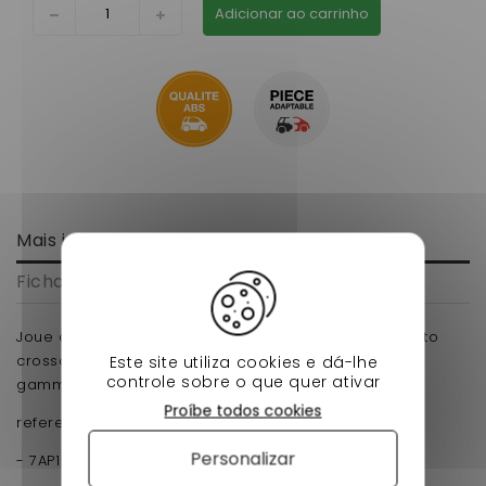
Adicionar ao carrinho
Mais informação
Ficha de dados
Joue d'aile avant doite aixam city crossline coupè gto
crossover a partir de 2010 pour voiture sans permis
Este site utiliza cookies e dá-lhe
controle sobre o que quer ativar
gamme impulsion.
Proíbe todos cookies
reference d'origine :
Personalizar
- 7AP162