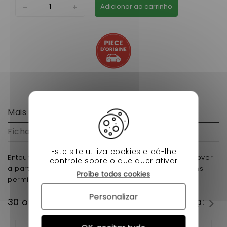
Adicionar ao carrinho
Mais informação
Ficha de dados
Este site utiliza cookies e dá-lhe
Entourage d'antibrouillard droit aixam city gto crossover
controle sobre o que quer ativar
a partir de 2010 (gamme impulsion) pour voiture sans
Proíbe todos cookies
permis
Personalizar
30 outros produtos na mesma categoria: