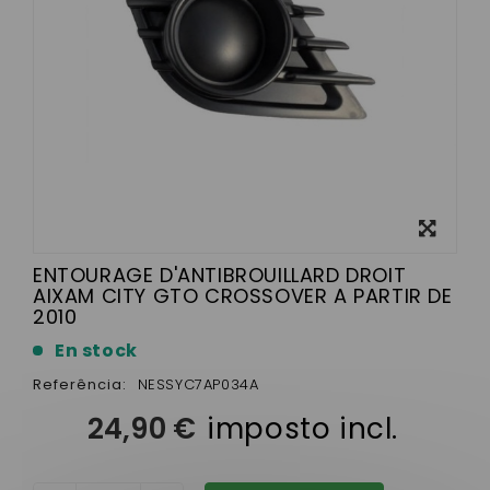
View
larger
ENTOURAGE D'ANTIBROUILLARD DROIT
AIXAM CITY GTO CROSSOVER A PARTIR DE
2010
En stock
Referência:
NESSYC7AP034A
24,90 €
imposto incl.