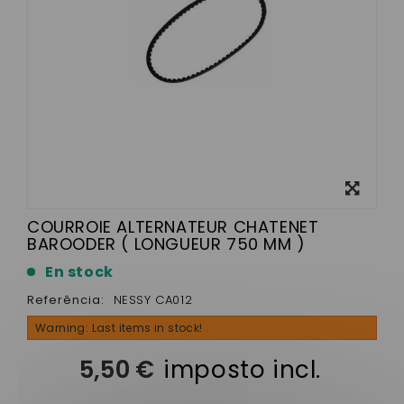
View
larger
COURROIE ALTERNATEUR CHATENET
BAROODER ( LONGUEUR 750 MM )
En stock
Referência:
NESSY CA012
Warning: Last items in stock!
5,50 €
imposto incl.