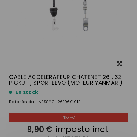
View
larger
CABLE ACCELERATEUR CHATENET 26 , 32 ,
PICKUP , SPORTEEVO (MOTEUR YANMAR )
En stock
Referência:
NESSYCH2610601012
9,90 €
imposto incl.