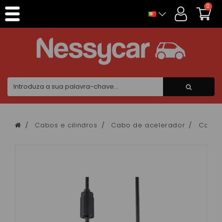
Painel de Gerenciamento de Cookies
0
Cabos e cilindros
Cabo de acelerador
Cabo 