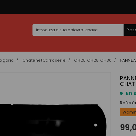
Pes
oçaria
ChatenetCarroserie
CH26 CH28 CH30
PANNEA
PANN
CHAT
En 
Referê
Warnin
99,