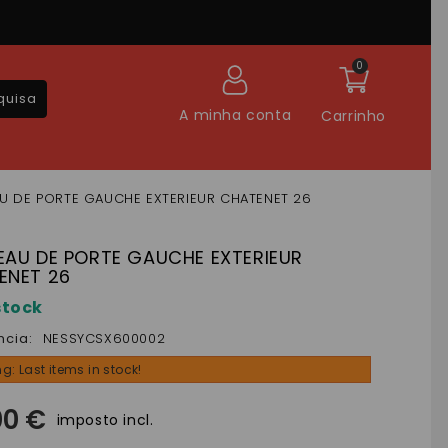
0
quisa
A minha conta
Carrinho
U DE PORTE GAUCHE EXTERIEUR CHATENET 26
EAU DE PORTE GAUCHE EXTERIEUR
ENET 26
stock
ncia:
NESSYCSX600002
g: Last items in stock!
00 €
imposto incl.