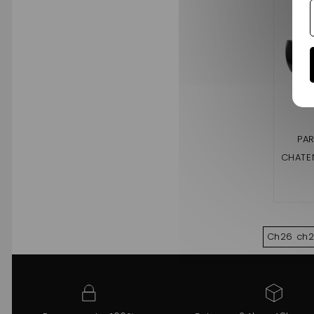
PA
CHATEN
Ch26 ch2