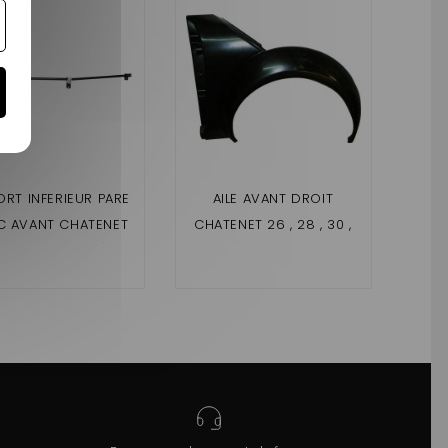
ORT INFERIEUR PARE
AILE AVANT DROIT
AI
 AVANT CHATENET
CHATENET 26 , 28 , 30 ,
CHA
,30,32 (PHASE 1)
32 , 33 , PICKUP
,SPORTEEVO