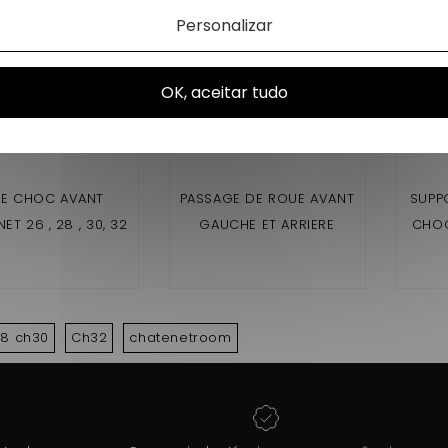
Personalizar
OK, aceitar tudo
RE CHOC AVANT
PASSAGE DE ROUE AVANT
SUPP
ET 26 , 28 , 30, 32
GAUCHE ET ARRIERE
CHOC
( PHASE 1 )
DROIT CHATENET 26 ,28,
26
30 ,32 SPORTEEVO ,
PICKUP
8 ch30
Ch32
chatenetroom