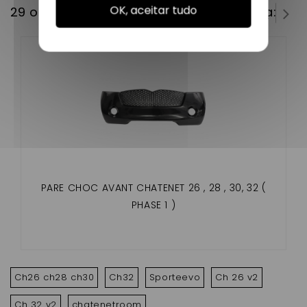
OK, aceitar tudo
29 outros produtos na mesma categoria:
PARE CHOC AVANT CHATENET 26 , 28 , 30, 32 (
PHASE 1 )
Ch26 ch28 ch30
Ch32
Sporteevo
Ch 26 v2
Ch 32 v2
chatenetroom