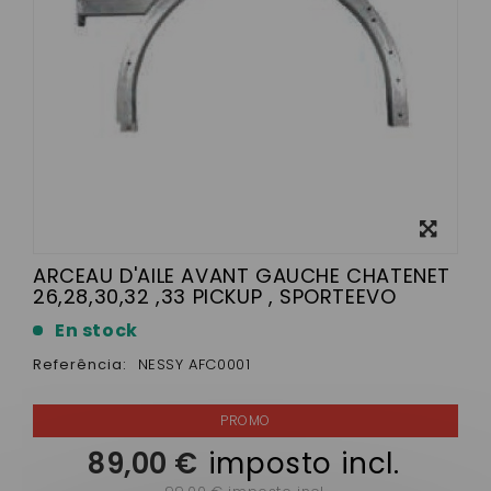
View
larger
ARCEAU D'AILE AVANT GAUCHE CHATENET
26,28,30,32 ,33 PICKUP , SPORTEEVO
En stock
Referência:
NESSY AFC0001
89,00 €
imposto incl.