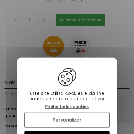
99,00 € imposto incl.
Adicionar ao carrinho
Mais informação
Este site utiliza cookies e dá-lhe
Ficha de dados
controle sobre o que quer ativar
Proíbe todos cookies
1Entourage d'aile avant passager chatenet 26,30,32
pour voiture sans permis en alu a petit prix .
Personalizar
reference d'origine : 01 17 302