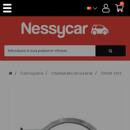
Painel de Gerenciamento de Cookies
0
Carroçaria
ChatenetCarroserie
CH26 CH28 C