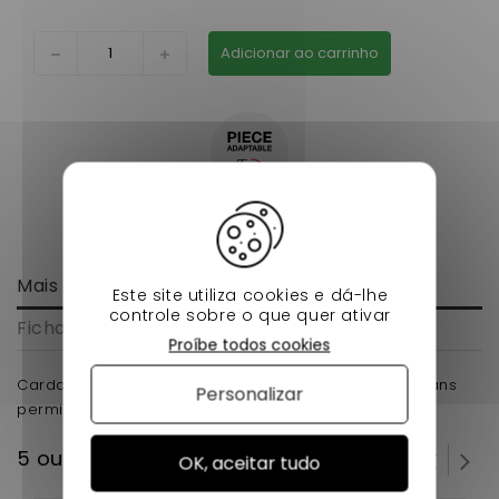
Adicionar ao carrinho
Mais informação
Este site utiliza cookies e dá-lhe
controle sobre o que quer ativar
Ficha de dados
Proíbe todos cookies
Cardan- bellier jade gauche 600mm pour voiture sans
Personalizar
permis en adaptable.
5 outros produtos na mesma categoria:
OK, aceitar tudo