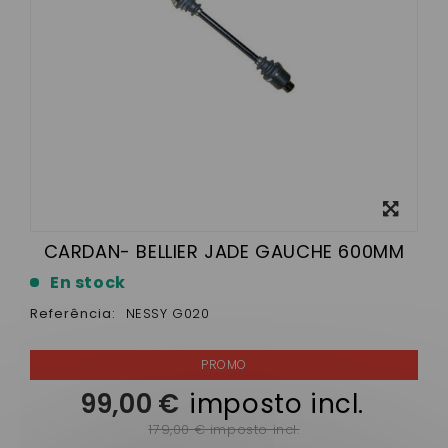
View
larger
CARDAN- BELLIER JADE GAUCHE 600MM
En stock
Referência:
NESSY G020
99,00 €
imposto incl.
179,00 € imposto incl.