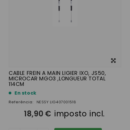
View
larger
CABLE FREIN A MAIN LIGIER IXO, JS50,
MICROCAR MGO3 ,LONGUEUR TOTAL
114CM
En stock
Referência:
NESSY LIG407001518
18,90 €
imposto incl.