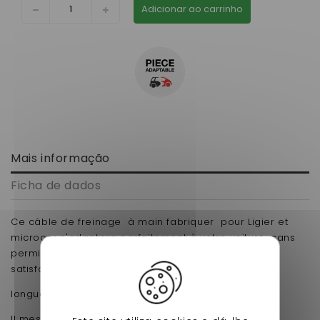
Adicionar ao carrinho
Mais informação
Ficha de dados
Ce câble de freinage à main fabriquer pour Ligier et
microcar s'adaptera parfaitement à votre voiture sans
permis. Sa qualité et son prix casser sauront vous
satisfaire.
longueur gaine 85 cm
Il mesure au total 114 cm