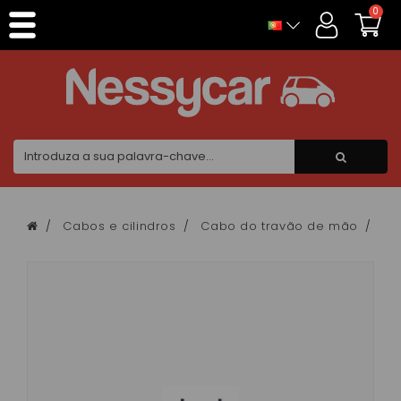
Painel de Gerenciamento de Cookies
0
Cabos e cilindros
Cabo do travão de mão
Ca