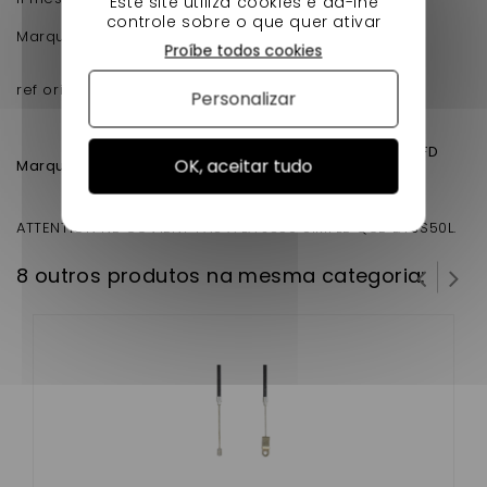
Este site utiliza cookies e dá-lhe
controle sobre o que quer ativar
Marque Microcar modele Mgo3 et MGO4 VJRJ82
Proíbe todos cookies
ref origine 0184068
Personalizar
Ligier IXO DCI - VJRJS36CR
Ligier IXO Progress - VJRJS36FD
OK, aceitar tudo
Marque Ligier modele :
LIGIER JS50L phase 1 et 2 VJRB1
ATTENTION NE COVIENT PAS A LA JS50 SIMPLE QUE LA JS50L.
8 outros produtos na mesma categoria: