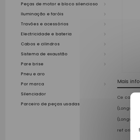
Peças de motor e bloco silencioso
Iluminação e faróis
Travões e acessórios
Electricidade e bateria
Cabos e cilindros
Sistema de exaustão
Pare brise
Pneu e aro
Mais in
Por marca
Silenciador
Ce cable 
Parceiro de peças usadas
(
Longueur
(Longueur 
ref origin