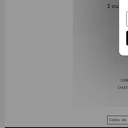
2 outro
CAB
CHAT
Cabo do 