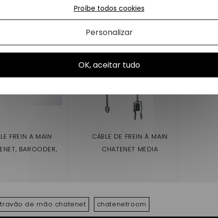
Proíbe todos cookies
s produtos na mesma categoria:
Personalizar
OK, aceitar tudo
LE FREIN A MAIN
CÂBLE DE FREIN À MAIN
ENET, BAROODER,
CHATENET MEDIA
SPEEDINO
travão de mão chatenet
chatenetroom