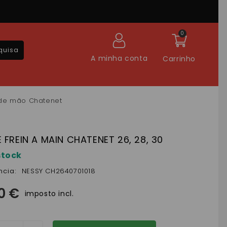
0
quisa
A minha conta
Carrinho
de mão Chatenet
 FREIN A MAIN CHATENET 26, 28, 30
stock
ncia:
NESSY CH2640701018
0 €
imposto incl.