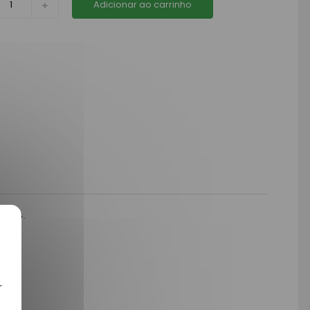
Adicionar ao carrinho
CH26.
r