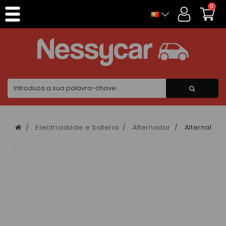
Painel de Gerenciamento de Cookies
0
Electricidade e bateria
Alternador
Alternateur