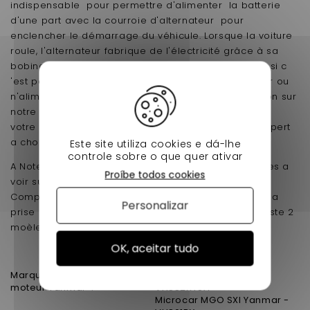
indispensable pour permettre d'alimenter la batterie
d'une part avec la courroie d'alternateur pour
enclencher le démarrage du véhicule. Lorsque la voiture
roule, l'alternateur fabrique de l'électricité grâce à sa
bobine, et recharge simplement la batterie sans sa si c
'est pas le cas alors votre alternateur est détériorer ou
n'alimente plus votre véhicule , nous avons la solution sur
notre boutique en ligne avec un alternateur a
votre budget .C est pour cela que notre équipe d'expert
a choisis ce produit pour vous
Este site utiliza cookies e dá-lhe
controle sobre o que quer ativar
A Noter que cette Alternateur est dotée de 2 broches a
Proíbe todos cookies
voir sur la photo .
Comparez bien votre alertnateur avec la photo de la
Personalizar
prise de connection avec votre alternateur car il existe 2
moèles d'alternateur sur les moteurs YANMAR.
OK, aceitar tudo
Microcar MC1 Yanmar -
VH851XY
Marque Microcar avec
Microcar MC2 Yanmar -
moteur Yanmar :
VH852XYSA
Microcar MGO SXI Yanmar -