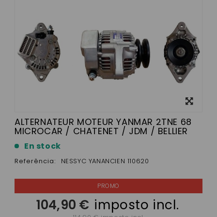
View
larger
ALTERNATEUR MOTEUR YANMAR 2TNE 68
MICROCAR / CHATENET / JDM / BELLIER
En stock
Referência:
NESSYC YANANCIEN 110620
104,90 €
imposto incl.