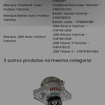
VH861BY
Marque Chatenet avec
Chatenet Barooder Yanmar -
moteur Yanmar :
VMSCH2201
Bellier Opale Yanmar -
Marque Bellier avec moteur
VF9DPB503
Yanmar :
Bellier Jade - VF9BWENB1
JDM Abaca Yanmar -
VGP09Y2DB
JDM Albizia Yanmar -
Marque JDM avec moteur
VGP08Y2DB
Yanmar :
JDM Titane 3 Yanmar -
VGP97BLY2
JDM Titane 2 - VGP97BLY29A
3 outros produtos na mesma categoria: